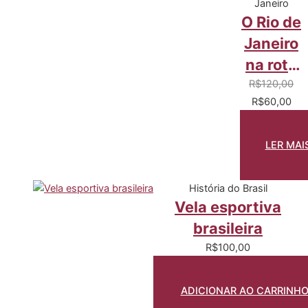
Janeiro
O Rio de
Janeiro
na rota
dos
R$
120,00
R$
60,00
Mares
do Sul
LER MAI
História do Brasil
Vela esportiva
brasileira
R$
100,00
ADICIONAR AO CARRINH