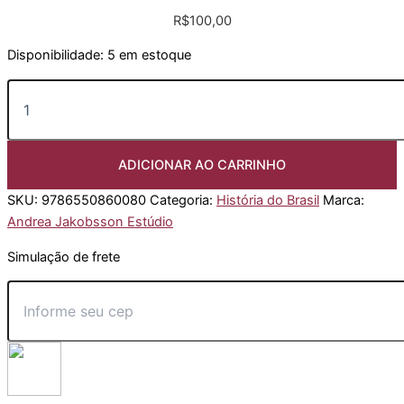
R$
100,00
Disponibilidade:
5 em estoque
A
insaciável
fome
do
ouro:
ADICIONAR AO CARRINHO
uma
história
SKU:
9786550860080
Categoria:
História do Brasil
Marca:
do
Andrea Jakobsson Estúdio
dinheiro
e
Simulação de frete
da
moeda
quantidade