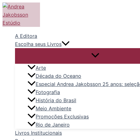
Ir
para
o
conteúdo
A Editora
Escolha seus Livros
Arte
Década do Oceano
Especial Andrea Jakobsson 25 anos: seleçã
Fotografia
História do Brasil
Meio Ambiente
Promoções Exclusivas
Rio de Janeiro
Livros Institucionais