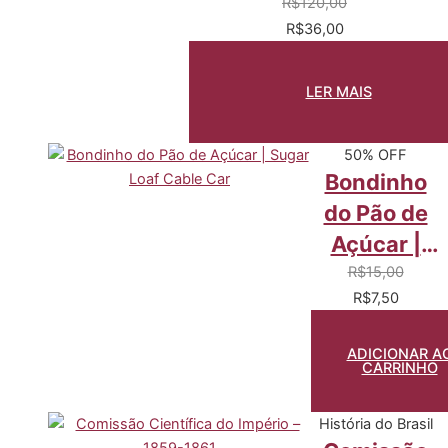
R$
120,00
R$
36,00
LER MAIS
50% OFF
Bondinho
do Pão de
Açúcar |
Sugar Loaf
R$
15,00
R$
7,50
Cable Car
ADICIONAR A
CARRINHO
História do Brasil