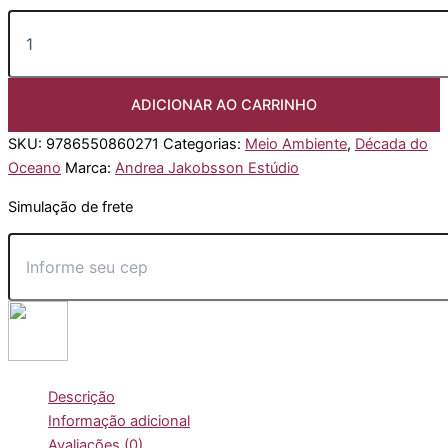
Amazônia
atlântica
quantidade
ADICIONAR AO CARRINHO
SKU:
9786550860271
Categorias:
Meio Ambiente
,
Década do
Oceano
Marca:
Andrea Jakobsson Estúdio
Simulação de frete
Descrição
Informação adicional
Avaliações (0)