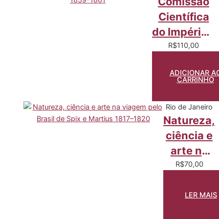
Comissão
Científica
do Império –
1859-1861
R$
110,00
ADICIONAR A
CARRINHO
Rio de Janeiro
Natureza,
ciência e
arte na
viagem
R$
70,00
pelo
Brasil de
LER MAIS
Spix e