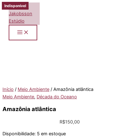
Ir
Indisponível
Indisponível
para
o
conteúdo
Início
/
Meio Ambiente
/ Amazônia atlântica
Meio Ambiente
,
Década do Oceano
Amazônia atlântica
R$
150,00
Disponibilidade:
5 em estoque