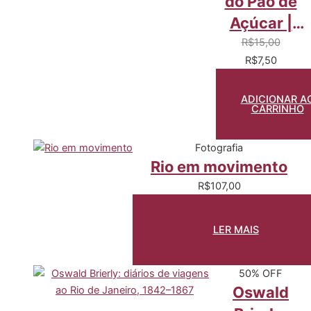
do Pão de
Açúcar |
Sugar Loaf
R$
15,00
R$
7,50
Cable Car
ADICIONAR A
CARRINHO
Fotografia
Rio em movimento
R$
107,00
LER MAIS
50% OFF
Oswald