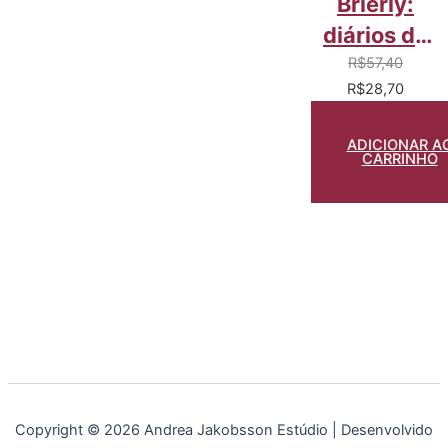
Brierly:
diários de
viagens ao
R$
57,40
R$
28,70
Rio de
Janeiro,
ADICIONAR A
1842–1867
CARRINHO
Copyright © 2026 Andrea Jakobsson Estúdio | Desenvolvido