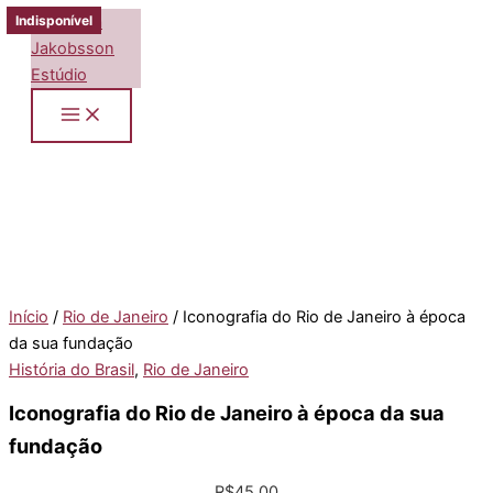
Ir
Indisponível
Indisponível
para
o
conteúdo
Início
/
Rio de Janeiro
/ Iconografia do Rio de Janeiro à época
da sua fundação
História do Brasil
,
Rio de Janeiro
Iconografia do Rio de Janeiro à época da sua
fundação
R$
45,00