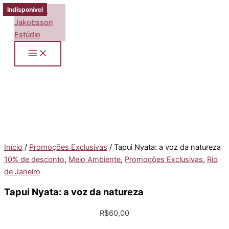
Ir
Indisponível
Indisponível
Indisponível
para
o
conteúdo
Início
/
Promoções Exclusivas
/ Tapui Nyata: a voz da natureza
10% de desconto
,
Meio Ambiente
,
Promoções Exclusivas
,
Rio
de Janeiro
Tapui Nyata: a voz da natureza
R$
60,00