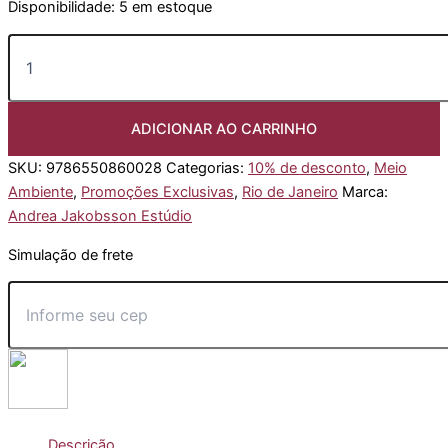
Disponibilidade:
5 em estoque
Tapui
Nyata:
a
voz
da
ADICIONAR AO CARRINHO
natureza
quantidade
SKU:
9786550860028
Categorias:
10% de desconto
,
Meio
Ambiente
,
Promoções Exclusivas
,
Rio de Janeiro
Marca:
Andrea Jakobsson Estúdio
Simulação de frete
Descrição