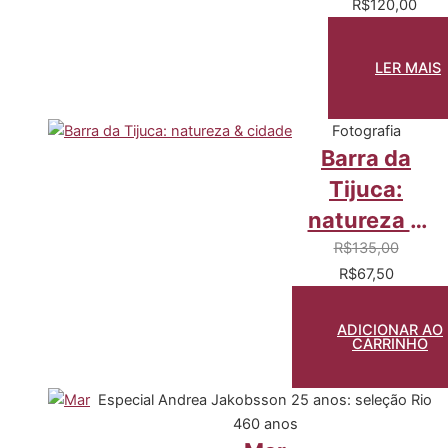
plantas
R$
120,00
no Brasil,
séculos
LER MAIS
XVI a XIX
Fotografia
Barra da
Tijuca:
natureza &
cidade
R$
135,00
R$
67,50
ADICIONAR AO
CARRINHO
Especial Andrea Jakobsson 25 anos: seleção Rio
460 anos