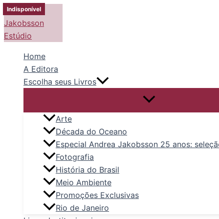
Ir
Indisponível
Indisponível
Indisponível
Indisponível
para
o
conteúdo
Home
A Editora
Escolha seus Livros
Arte
Década do Oceano
Especial Andrea Jakobsson 25 anos: seleçã
Fotografia
História do Brasil
Meio Ambiente
Promoções Exclusivas
Rio de Janeiro