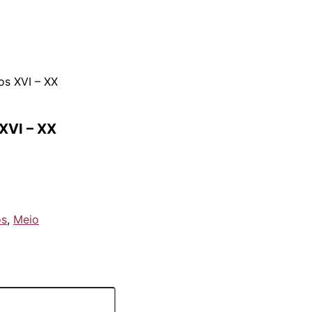
os XVI – XX
 XVI – XX
os
,
Meio